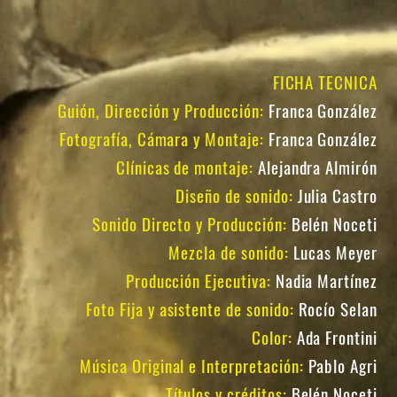
FICHA TECNICA
Guión, Dirección y Producción:
Franca González
Fotografía, Cámara y Montaje:
Franca González
Clínicas de montaje:
Alejandra Almirón
Diseño de sonido:
Julia Castro
Sonido Directo y Producción:
Belén Noceti
Mezcla de sonido:
Lucas Meyer
Producción Ejecutiva:
Nadia Martínez
Foto Fija y asistente de sonido:
Rocío Selan
Color:
Ada Frontini
Música Original e Interpretación:
Pablo Agri
Títulos y créditos:
Belén Noceti