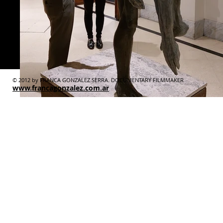
© 2012 by FRANCA GONZALEZ SERRA. DOCUMENTARY FILMMAKER
www.francagonzalez.com.ar