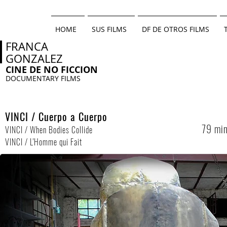
HOME
SUS FILMS
DF DE OTROS FILMS
FRANCA
GONZALEZ
CINE DE NO FICCION
DOCUMENTARY FILMS
VINCI / Cuerpo a Cuerpo
79 min
VINCI / When Bodies Collide
VINCI / L'
Homm
e qui Fait